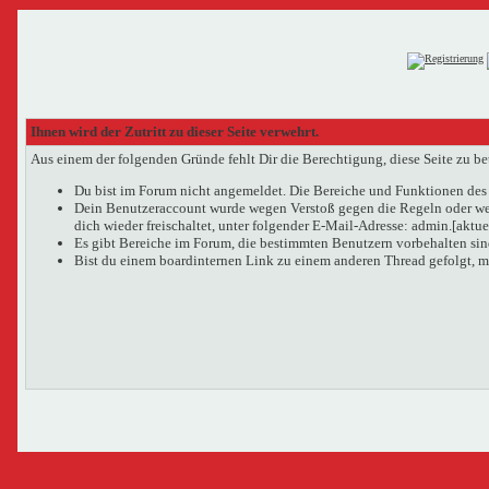
Ihnen wird der Zutritt zu dieser Seite verwehrt.
Aus einem der folgenden Gründe fehlt Dir die Berechtigung, diese Seite zu be
Du bist im Forum nicht angemeldet. Die Bereiche und Funktionen des 
Dein Benutzeraccount wurde wegen Verstoß gegen die Regeln oder wege
dich wieder freischaltet, unter folgender E-Mail-Adresse: admin.[aktu
Es gibt Bereiche im Forum, die bestimmten Benutzern vorbehalten sind
Bist du einem boardinternen Link zu einem anderen Thread gefolgt, m