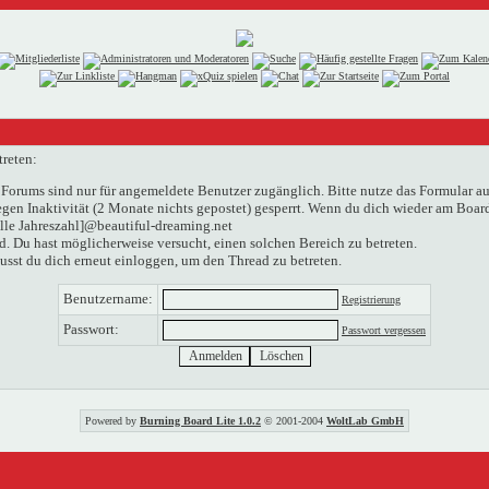
treten:
Forums sind nur für angemeldete Benutzer zugänglich. Bitte nutze das Formular au
n Inaktivität (2 Monate nichts gepostet) gesperrt. Wenn du dich wieder am Boardg
elle Jahreszahl]@beautiful-dreaming.net
. Du hast möglicherweise versucht, einen solchen Bereich zu betreten.
usst du dich erneut einloggen, um den Thread zu betreten.
Benutzername:
Registrierung
Passwort:
Passwort vergessen
Powered by
Burning Board Lite 1.0.2
© 2001-2004
WoltLab GmbH