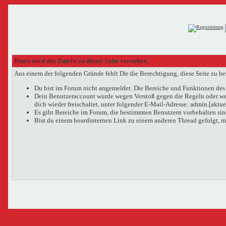
Ihnen wird der Zutritt zu dieser Seite verwehrt.
Aus einem der folgenden Gründe fehlt Dir die Berechtigung, diese Seite zu be
Du bist im Forum nicht angemeldet. Die Bereiche und Funktionen des 
Dein Benutzeraccount wurde wegen Verstoß gegen die Regeln oder wege
dich wieder freischaltet, unter folgender E-Mail-Adresse: admin.[aktu
Es gibt Bereiche im Forum, die bestimmten Benutzern vorbehalten sind
Bist du einem boardinternen Link zu einem anderen Thread gefolgt, m