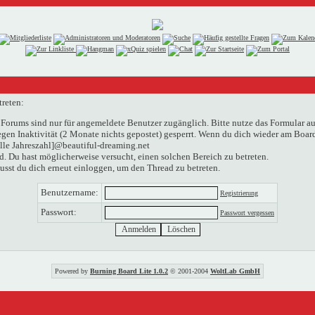
treten:
Forums sind nur für angemeldete Benutzer zugänglich. Bitte nutze das Formular au
n Inaktivität (2 Monate nichts gepostet) gesperrt. Wenn du dich wieder am Boardg
elle Jahreszahl]@beautiful-dreaming.net
. Du hast möglicherweise versucht, einen solchen Bereich zu betreten.
usst du dich erneut einloggen, um den Thread zu betreten.
Benutzername:
Registrierung
Passwort:
Passwort vergessen
Powered by
Burning Board Lite 1.0.2
© 2001-2004
WoltLab GmbH