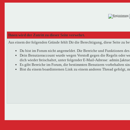
Ihnen wird der Zutritt zu dieser Seite verwehrt.
Aus einem der folgenden Gründe fehlt Dir die Berechtigung, diese Seite zu be
Du bist im Forum nicht angemeldet. Die Bereiche und Funktionen des 
Dein Benutzeraccount wurde wegen Verstoß gegen die Regeln oder wege
dich wieder freischaltet, unter folgender E-Mail-Adresse: admin.[aktu
Es gibt Bereiche im Forum, die bestimmten Benutzern vorbehalten sind
Bist du einem boardinternen Link zu einem anderen Thread gefolgt, m