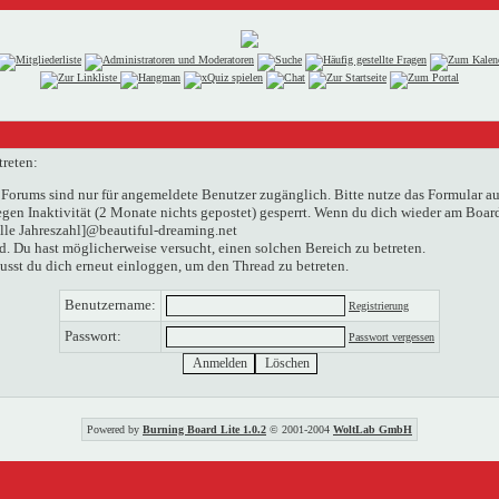
treten:
Forums sind nur für angemeldete Benutzer zugänglich. Bitte nutze das Formular au
n Inaktivität (2 Monate nichts gepostet) gesperrt. Wenn du dich wieder am Boardg
elle Jahreszahl]@beautiful-dreaming.net
. Du hast möglicherweise versucht, einen solchen Bereich zu betreten.
usst du dich erneut einloggen, um den Thread zu betreten.
Benutzername:
Registrierung
Passwort:
Passwort vergessen
Powered by
Burning Board Lite 1.0.2
© 2001-2004
WoltLab GmbH