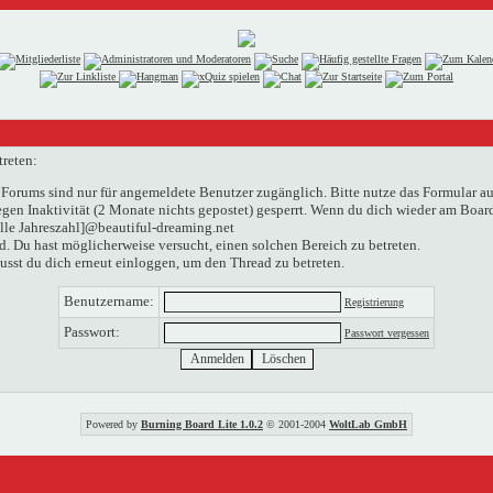
treten:
Forums sind nur für angemeldete Benutzer zugänglich. Bitte nutze das Formular au
n Inaktivität (2 Monate nichts gepostet) gesperrt. Wenn du dich wieder am Boardg
elle Jahreszahl]@beautiful-dreaming.net
. Du hast möglicherweise versucht, einen solchen Bereich zu betreten.
usst du dich erneut einloggen, um den Thread zu betreten.
Benutzername:
Registrierung
Passwort:
Passwort vergessen
Powered by
Burning Board Lite 1.0.2
© 2001-2004
WoltLab GmbH