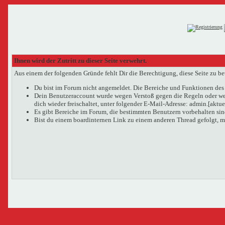
Ihnen wird der Zutritt zu dieser Seite verwehrt.
Aus einem der folgenden Gründe fehlt Dir die Berechtigung, diese Seite zu be
Du bist im Forum nicht angemeldet. Die Bereiche und Funktionen des 
Dein Benutzeraccount wurde wegen Verstoß gegen die Regeln oder wege
dich wieder freischaltet, unter folgender E-Mail-Adresse: admin.[aktu
Es gibt Bereiche im Forum, die bestimmten Benutzern vorbehalten sind
Bist du einem boardinternen Link zu einem anderen Thread gefolgt, m