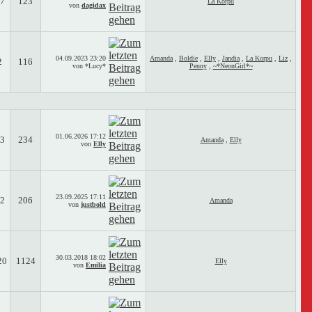
7
123
La Korpu
von
dagidax
04.09.2023
23:20
Amanda
,
Boldie
,
Elly
,
Jandia
,
La Korpu
,
Liz
,
2
116
von *Lucy*
Penny
,
~*NeonGirl*~
01.06.2026
17:12
3
234
Amanda
,
Elly
von
Elly
23.09.2025
17:11
2
206
Amanda
von
justbold
30.03.2018
18:02
20
1124
Elly
von
Emilia