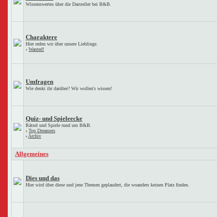
Wissenswertes über die Darsteller bei B&B.
Charaktere
Hier reden wir über unsere Lieblinge.
›
Wanted!
Umfragen
Wie denkt ihr darüber? Wir wollen's wissen!
Quiz- und Spieleecke
Rätsel und Spiele rund um B&B.
›
Top Dreamers
›
Archiv
Allgemeines
Dies und das
Hier wird über diese und jene Themen geplaudert, die woanders keinen Platz finden.