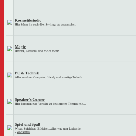
Kosmetikstudio
Hier könnt ihr euch über Stylings etc austauschen.
Magie
Hexerei, Esotherik und Vieles mehr!
PC & Technik
Alles rund um Computer, Handy und sonstige Technik.
Speaker's Corner
Hier kommen eure Vorträge zu bestimmten Themen rein...
Spiel und Spaß
Witze, Spielchen, Bildchen...alles was zum Lachen ist!
›
Wortketten