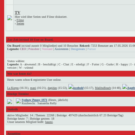
TV
Hier wird über Serien und Filme diskutiert.
›
Filme
›
Serien
Zur Zeit ist/sind 10 User on Board.
On Board
ist/sind zurzeit 0 Mitglied(er) und 10 Besucher.
Rekord:
7253 Benutzer am 17.05.2026
15:0
Legende:
CEO
|
Präsident
|
Vorstand
|
Assistenten
|
Designteam
|
Partner
Status wählen:
Legende:
A - abwesend | B - beschäftigt | C - Chat | E - erledigt | F - Futter | G - Gurke | H - happy | I -
verwirrt | W - wütend
Wer war heute da?
Heute waren schon
6
registrierte User online.
La Korpu
(16:31),
maxi
(16:21),
dagidax
(15:53),
justbold
(15:17),
MalibuBeach
(14:48),
Agath
Heutige Termine
Sydney Penny 1971
(Heute, jährlich)
Kurzbeschr.: Samantha Kelly
Statistik
aktive Mitglieder: 14 | Themen: 22268 | Beiträge: 497429 (durchschnittlich 67.23 Beiträge/Tag)
Beiträge heute: 7 | Beiträge gestern: 18
Unser neuestes Mitglied heißt:
haumi
.
Anmelden