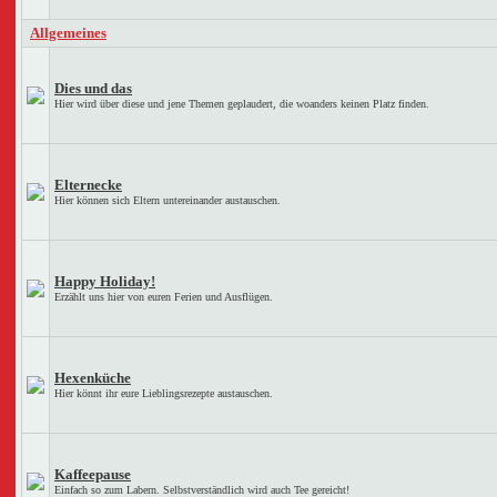
Allgemeines
Dies und das
Hier wird über diese und jene Themen geplaudert, die woanders keinen Platz finden.
Elternecke
Hier können sich Eltern untereinander austauschen.
Happy Holiday!
Erzählt uns hier von euren Ferien und Ausflügen.
Hexenküche
Hier könnt ihr eure Lieblingsrezepte austauschen.
Kaffeepause
Einfach so zum Labern. Selbstverständlich wird auch Tee gereicht!