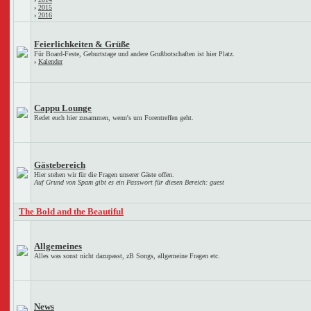
›
2015
›
2016
Feierlichkeiten & Grüße
Für Board-Feste, Geburtstage und andere Grußbotschaften ist hier Platz.
›
Kalender
Cappu Lounge
Redet euch hier zusammen, wenn's um Forentreffen geht.
Gästebereich
Hier stehen wir für die Fragen unserer Gäste offen.
Auf Grund von Spam gibt es ein Passwort für diesen Bereich: guest
The Bold and the Beautiful
Allgemeines
Alles was sonst nicht dazupasst, zB Songs, allgemeine Fragen etc.
News