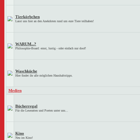
Tierkörbchen
Lasst uns hier an den Anekdoten rund um eure Tiere teilhaben!
WARUM...?
Philosophie-Board: ernst, lustig - oder einfach nur doof!
Waschküche
Hier findet ihr alle möglichen Haushaltstipps.
Medien
Bücherregal
Für die Leseratten und Poeten unter uns...
Kino
Neu im Kino!