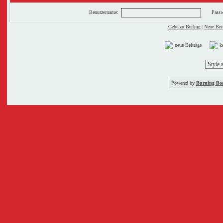
Benutzername:
Passw
Gehe zu Beitrag
|
Neue Beit
neue Beiträge
k
Powered by
Burning Boa