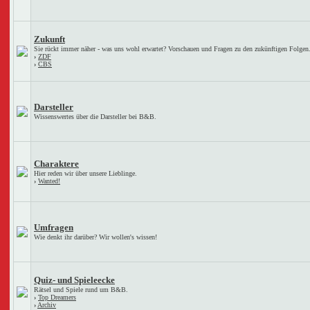
Zukunft
Sie rückt immer näher - was uns wohl erwartet? Vorschauen und Fragen zu den zukünftigen Folgen
›
ZDF
›
CBS
Darsteller
Wissenswertes über die Darsteller bei B&B.
Charaktere
Hier reden wir über unsere Lieblinge.
›
Wanted!
Umfragen
Wie denkt ihr darüber? Wir wollen's wissen!
Quiz- und Spieleecke
Rätsel und Spiele rund um B&B.
›
Top Dreamers
›
Archiv