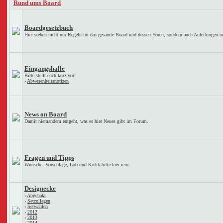
Rund ums Board
Boardgesetzbuch
Hier stehen nicht nur Regeln für das gesamte Board und dessen Foren, sondern auch Anleitungen u
Eingangshalle
Bitte stellt euch kurz vor!
›
Abwesenheitsnotizen
News on Board
Damit niemandem entgeht, was es hier Neues gibt im Forum.
Fragen und Tipps
Wünsche, Vorschläge, Lob und Kritik bitte hier rein.
Designecke
›
Abgehakt
›
Setcollagen
›
Setwahlen
›
2012
›
2013
›
2014