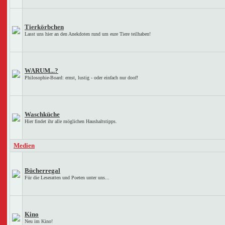
Tierkörbchen
Lasst uns hier an den Anekdoten rund um eure Tiere teilhaben!
WARUM...?
Philosophie-Board: ernst, lustig - oder einfach nur doof!
Waschküche
Hier findet ihr alle möglichen Haushaltstipps.
Medien
Bücherregal
Für die Leseratten und Poeten unter uns...
Kino
Neu im Kino!