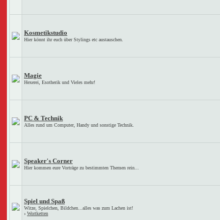
Kosmetikstudio
Hier könnt ihr euch über Stylings etc austauschen.
Magie
Hexerei, Esotherik und Vieles mehr!
PC & Technik
Alles rund um Computer, Handy und sonstige Technik.
Speaker's Corner
Hier kommen eure Vorträge zu bestimmten Themen rein...
Spiel und Spaß
Witze, Spielchen, Bildchen...alles was zum Lachen ist!
›
Wortketten