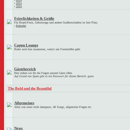
›
2015
›
2016
Feierlichkeiten & Grüße
Für Board-Feste, Geburtstage und andere Grußbotschaften ist hier Platz.
›
Kalender
Cappu Lounge
Redet euch hier zusammen, wenn's um Forentreffen geht.
Gästebereich
Hier stehen wir für die Fragen unserer Gäste offen.
Auf Grund von Spam gibt es ein Passwort für diesen Bereich: guest
The Bold and the Beautiful
Allgemeines
Alles was sonst nicht dazupasst, zB Songs, allgemeine Fragen etc.
News