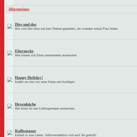
Allgemeines
Dies und das
Hier wird über diese und jene Themen geplaudert, die woanders keinen Platz finden.
Elternecke
Hier können sich Eltern untereinander austauschen.
Happy Holiday!
Erzählt uns hier von euren Ferien und Ausflügen.
Hexenküche
Hier könnt ihr eure Lieblingsrezepte austauschen.
Kaffeepause
Einfach so zum Labern. Selbstverständlich wird auch Tee gereicht!