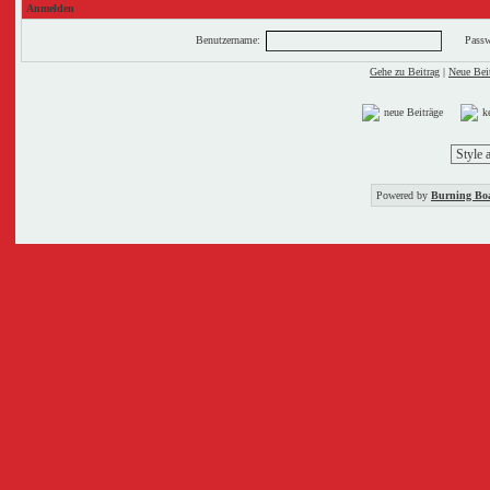
Anmelden
Benutzername:
Passw
Gehe zu Beitrag
|
Neue Beit
neue Beiträge
k
Powered by
Burning Boa