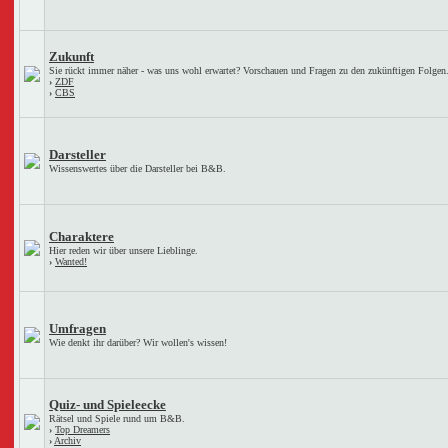
Zukunft
Sie rückt immer näher - was uns wohl erwartet? Vorschauen und Fragen zu den zukünftigen Folgen
›
ZDF
›
CBS
Darsteller
Wissenswertes über die Darsteller bei B&B.
Charaktere
Hier reden wir über unsere Lieblinge.
›
Wanted!
Umfragen
Wie denkt ihr darüber? Wir wollen's wissen!
Quiz- und Spieleecke
Rätsel und Spiele rund um B&B.
›
Top Dreamers
›
Archiv