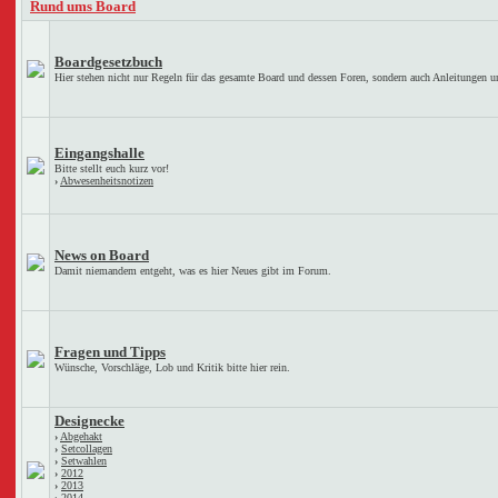
Rund ums Board
Boardgesetzbuch
Hier stehen nicht nur Regeln für das gesamte Board und dessen Foren, sondern auch Anleitungen u
Eingangshalle
Bitte stellt euch kurz vor!
›
Abwesenheitsnotizen
News on Board
Damit niemandem entgeht, was es hier Neues gibt im Forum.
Fragen und Tipps
Wünsche, Vorschläge, Lob und Kritik bitte hier rein.
Designecke
›
Abgehakt
›
Setcollagen
›
Setwahlen
›
2012
›
2013
›
2014