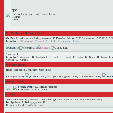
TV
Hier wird über Serien und Filme diskutiert.
›
Filme
›
Serien
Zur Zeit ist/sind 18 User on Board.
On Board
ist/sind zurzeit 3 Mitglied(er) und 15 Besucher.
Rekord:
7253 Benutzer am 17.05.2026
15:0
Legende:
CEO
|
Präsident
|
Vorstand
|
Assistenten
|
Designteam
|
Partner
justbold
,
La Korpu
,
maxi
Status wählen:
Legende:
A - abwesend | B - beschäftigt | C - Chat | E - erledigt | F - Futter | G - Gurke | H - happy | I -
verwirrt | W - wütend
Wer war heute da?
Heute waren schon
6
registrierte User online.
La Korpu
(19:55),
justbold
(19:54),
maxi
(19:49),
dagidax
(15:53),
MalibuBeach
(14:48),
Agath
Heutige Termine
Sydney Penny 1971
(Heute, jährlich)
Kurzbeschr.: Samantha Kelly
Statistik
aktive Mitglieder: 14 | Themen: 22268 | Beiträge: 497429 (durchschnittlich 67.23 Beiträge/Tag)
Beiträge heute: 7 | Beiträge gestern: 18
Unser neuestes Mitglied heißt:
haumi
.