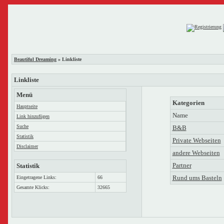
Beautiful Dreaming
» Linkliste
Linkliste
Menü
Kategorien
Hauptseite
Name
Link hinzufügen
Suche
B&B
Statistik
Private Webseiten
Disclaimer
andere Webseiten
Partner
Statistik
Rund ums Basteln
Eingetragene Links:
66
Gesamte Klicks:
32665