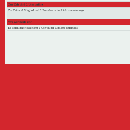
Zur Zeit sind 2 User online.
Zur Zeit er 0 Mitglied und 2 Besucher in der Linkliste unterwegs.
Wer war heute da?
Es waren heute insgesamt
0
User in der Linkliste unterwegs