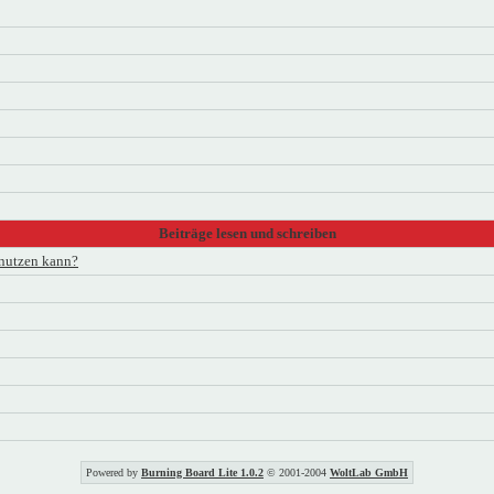
Beiträge lesen und schreiben
enutzen kann?
Powered by
Burning Board Lite 1.0.2
© 2001-2004
WoltLab GmbH