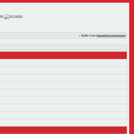
» Hallo Gast [
anmelden
|
registrieren
]