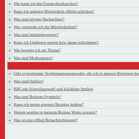
»
Wie kann ich das Forum durchsuchen?
»
Kann ich anderen Mitgliedern eMails schicken?
»
Was sind private Nachrichten?
»
Wie verwende ich die Mitgliederliste?
»
Was sind Ankündigungen?
»
Kann ich Umfragen starten bzw. daran teilnehmen?
»
Wie bewerte ich ein Thema?
»
Was sind Moderatoren?
»
Gibt es bestimmte Textformatierungscodes, die ich in meinen Beiträgen b
»
Was sind Smilies?
»
BBCode Schnellauswahl und klickbare Smilies
»
Was sind Beitrags-Symbole?
»
Kann ich meine eigenen Beiträge ändern?
»
Warum werden in meinem Beitrag Worte zensiert?
»
Was ist eine eMail Benachrichtigung?