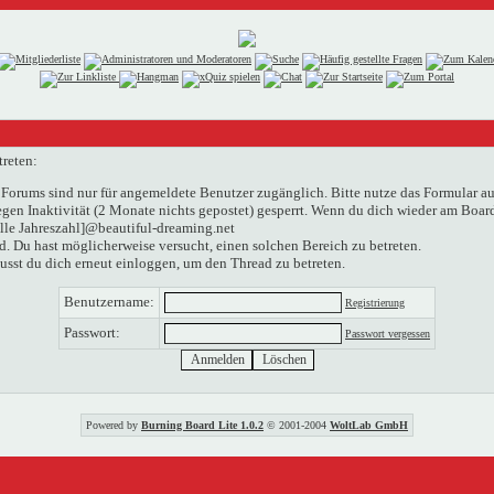
treten:
Forums sind nur für angemeldete Benutzer zugänglich. Bitte nutze das Formular au
n Inaktivität (2 Monate nichts gepostet) gesperrt. Wenn du dich wieder am Boardg
elle Jahreszahl]@beautiful-dreaming.net
. Du hast möglicherweise versucht, einen solchen Bereich zu betreten.
usst du dich erneut einloggen, um den Thread zu betreten.
Benutzername:
Registrierung
Passwort:
Passwort vergessen
Powered by
Burning Board Lite 1.0.2
© 2001-2004
WoltLab GmbH