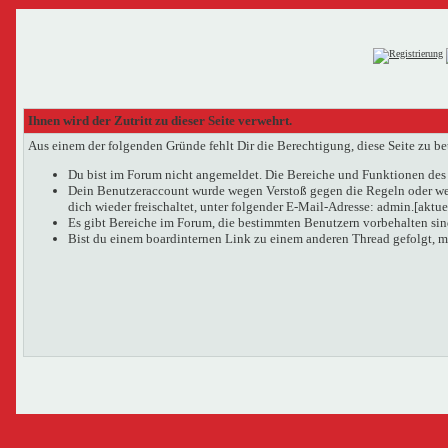
Ihnen wird der Zutritt zu dieser Seite verwehrt.
Aus einem der folgenden Gründe fehlt Dir die Berechtigung, diese Seite zu be
Du bist im Forum nicht angemeldet. Die Bereiche und Funktionen des 
Dein Benutzeraccount wurde wegen Verstoß gegen die Regeln oder wege
dich wieder freischaltet, unter folgender E-Mail-Adresse: admin.[aktu
Es gibt Bereiche im Forum, die bestimmten Benutzern vorbehalten sind
Bist du einem boardinternen Link zu einem anderen Thread gefolgt, m