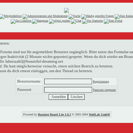
treten:
Forums sind nur für angemeldete Benutzer zugänglich. Bitte nutze das Formular au
n Inaktivität (2 Monate nichts gepostet) gesperrt. Wenn du dich wieder am Boardg
elle Jahreszahl]@beautiful-dreaming.net
. Du hast möglicherweise versucht, einen solchen Bereich zu betreten.
usst du dich erneut einloggen, um den Thread zu betreten.
Benutzername:
Registrierung
Passwort:
Passwort vergessen
Powered by
Burning Board Lite 1.0.2
© 2001-2004
WoltLab GmbH