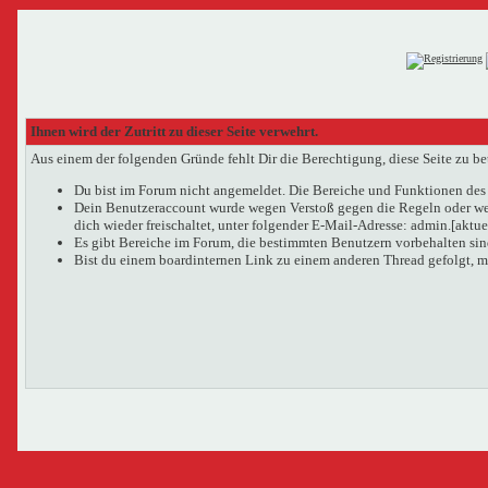
Ihnen wird der Zutritt zu dieser Seite verwehrt.
Aus einem der folgenden Gründe fehlt Dir die Berechtigung, diese Seite zu be
Du bist im Forum nicht angemeldet. Die Bereiche und Funktionen des 
Dein Benutzeraccount wurde wegen Verstoß gegen die Regeln oder wege
dich wieder freischaltet, unter folgender E-Mail-Adresse: admin.[aktu
Es gibt Bereiche im Forum, die bestimmten Benutzern vorbehalten sind
Bist du einem boardinternen Link zu einem anderen Thread gefolgt, m