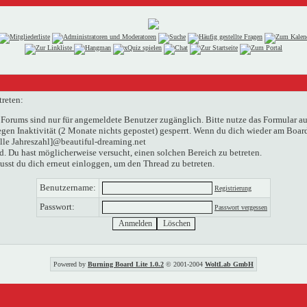
treten:
Forums sind nur für angemeldete Benutzer zugänglich. Bitte nutze das Formular au
n Inaktivität (2 Monate nichts gepostet) gesperrt. Wenn du dich wieder am Boardg
elle Jahreszahl]@beautiful-dreaming.net
. Du hast möglicherweise versucht, einen solchen Bereich zu betreten.
usst du dich erneut einloggen, um den Thread zu betreten.
Benutzername:
Registrierung
Passwort:
Passwort vergessen
Powered by
Burning Board Lite 1.0.2
© 2001-2004
WoltLab GmbH