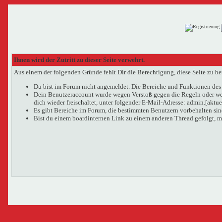
Ihnen wird der Zutritt zu dieser Seite verwehrt.
Aus einem der folgenden Gründe fehlt Dir die Berechtigung, diese Seite zu be
Du bist im Forum nicht angemeldet. Die Bereiche und Funktionen des 
Dein Benutzeraccount wurde wegen Verstoß gegen die Regeln oder wege
dich wieder freischaltet, unter folgender E-Mail-Adresse: admin.[aktu
Es gibt Bereiche im Forum, die bestimmten Benutzern vorbehalten sind
Bist du einem boardinternen Link zu einem anderen Thread gefolgt, m