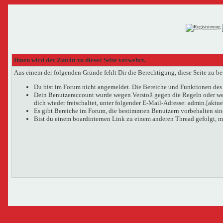
Ihnen wird der Zutritt zu dieser Seite verwehrt.
Aus einem der folgenden Gründe fehlt Dir die Berechtigung, diese Seite zu be
Du bist im Forum nicht angemeldet. Die Bereiche und Funktionen des 
Dein Benutzeraccount wurde wegen Verstoß gegen die Regeln oder wege
dich wieder freischaltet, unter folgender E-Mail-Adresse: admin.[aktu
Es gibt Bereiche im Forum, die bestimmten Benutzern vorbehalten sind
Bist du einem boardinternen Link zu einem anderen Thread gefolgt, m