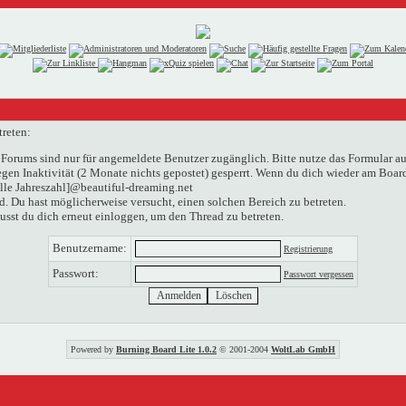
treten:
Forums sind nur für angemeldete Benutzer zugänglich. Bitte nutze das Formular au
n Inaktivität (2 Monate nichts gepostet) gesperrt. Wenn du dich wieder am Boardg
elle Jahreszahl]@beautiful-dreaming.net
. Du hast möglicherweise versucht, einen solchen Bereich zu betreten.
usst du dich erneut einloggen, um den Thread zu betreten.
Benutzername:
Registrierung
Passwort:
Passwort vergessen
Powered by
Burning Board Lite 1.0.2
© 2001-2004
WoltLab GmbH