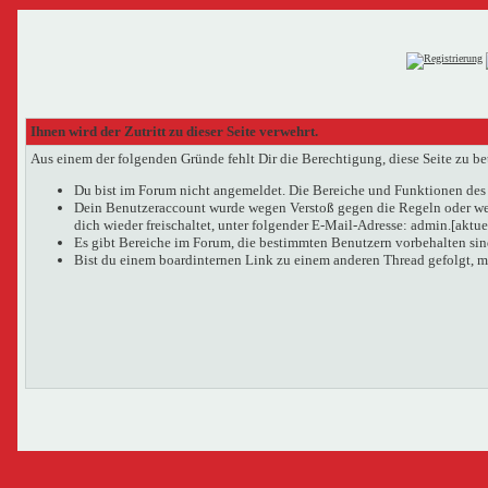
Ihnen wird der Zutritt zu dieser Seite verwehrt.
Aus einem der folgenden Gründe fehlt Dir die Berechtigung, diese Seite zu be
Du bist im Forum nicht angemeldet. Die Bereiche und Funktionen des 
Dein Benutzeraccount wurde wegen Verstoß gegen die Regeln oder wege
dich wieder freischaltet, unter folgender E-Mail-Adresse: admin.[aktu
Es gibt Bereiche im Forum, die bestimmten Benutzern vorbehalten sind
Bist du einem boardinternen Link zu einem anderen Thread gefolgt, m