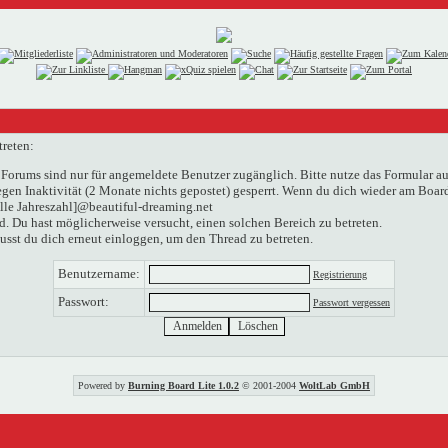
treten:
Forums sind nur für angemeldete Benutzer zugänglich. Bitte nutze das Formular au
n Inaktivität (2 Monate nichts gepostet) gesperrt. Wenn du dich wieder am Boardg
elle Jahreszahl]@beautiful-dreaming.net
. Du hast möglicherweise versucht, einen solchen Bereich zu betreten.
usst du dich erneut einloggen, um den Thread zu betreten.
Benutzername:
Registrierung
Passwort:
Passwort vergessen
Powered by
Burning Board Lite 1.0.2
© 2001-2004
WoltLab GmbH