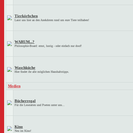
Tierkörbchen
Lasst uns hier an den Anekdoten rund um eure Tiere teilhaben!
WARUM...?
Philosophie-Board: ernst, lustig - oder einfach nur doof!
Waschküche
Hier findet ihr alle möglichen Haushaltstipps.
Medien
Bücherregal
Für die Leseratten und Poeten unter uns...
Kino
Neu im Kino!