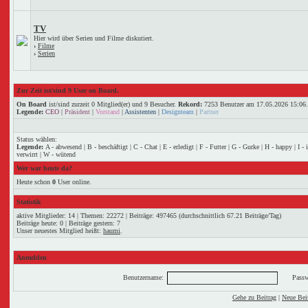
TV
Hier wird über Serien und Filme diskutiert.
›
Filme
›
Serien
Zur Zeit ist/sind 9 User on Board.
On Board
ist/sind zurzeit 0 Mitglied(er) und 9 Besucher.
Rekord:
7253 Benutzer am 17.05.2026
15:06
.
Legende:
CEO
|
Präsident
|
Vorstand
|
Assistenten
|
Designteam
|
Partner
Status wählen:
Legende:
A - abwesend | B - beschäftigt | C - Chat | E - erledigt | F - Futter | G - Gurke | H - happy | I -
verwirrt | W - wütend
Wer war heute da?
Heute schon
0
User online.
Statistik
aktive Mitglieder: 14 | Themen: 22272 | Beiträge: 497465 (durchschnittlich 67.21 Beiträge/Tag)
Beiträge heute: 0 | Beiträge gestern: 7
Unser neuestes Mitglied heißt:
haumi
.
Anmelden
Benutzername:
Passw
Gehe zu Beitrag
|
Neue Beit