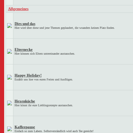
Allgemeines
Dies und das
Hier wird über diese und jene Themen geplaudert, die woanders keinen Platz finden.
Elternecke
Hier können sich Eltern untereinander austauschen.
Happy Holiday!
Erzählt uns hier von euren Ferien und Ausflügen.
Hexenküche
Hier könnt ihr eure Lieblingsrezepte austauschen.
Kaffeepause
Einfach so zum Labern. Selbstverständlich wird auch Tee gereicht!