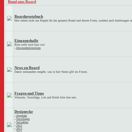
Rund ums Board
Boardgesetzbuch
Hier stehen nicht nur Regeln für das gesamte Board und dessen Foren, sondern auch Anleitungen u
Eingangshalle
Bitte stellt euch kurz vor!
›
Abwesenheitsnotizen
News on Board
Damit niemandem entgeht, was es hier Neues gibt im Forum.
Fragen und Tipps
Wünsche, Vorschläge, Lob und Kritik bitte hier rein.
Designecke
›
Abgehakt
›
Setcollagen
›
Setwahlen
›
2012
›
2013
›
2014