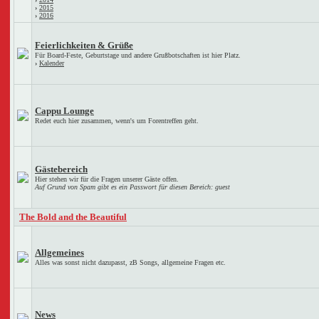
›
2015
›
2016
Feierlichkeiten & Grüße
Für Board-Feste, Geburtstage und andere Grußbotschaften ist hier Platz.
›
Kalender
Cappu Lounge
Redet euch hier zusammen, wenn's um Forentreffen geht.
Gästebereich
Hier stehen wir für die Fragen unserer Gäste offen.
Auf Grund von Spam gibt es ein Passwort für diesen Bereich: guest
The Bold and the Beautiful
Allgemeines
Alles was sonst nicht dazupasst, zB Songs, allgemeine Fragen etc.
News