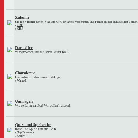
Zukunft
Sie rückt immer näher - was uns wohl erwartet? Vorschauen und Fragen zu den zukünftigen Folgen
›
ZDF
›
CBS
Darsteller
Wissenswertes über die Darsteller bei B&B.
Charaktere
Hier reden wir über unsere Lieblinge.
›
Wanted!
Umfragen
Wie denkt ihr darüber? Wir wollen's wissen!
Quiz- und Spieleecke
Rätsel und Spiele rund um B&B.
›
Top Dreamers
›
Archiv