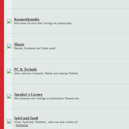
Kosmetikstudio
Hier könnt ihr euch über Stylings etc austauschen.
Magie
Hexerei, Esotherik und Vieles mehr!
PC & Technik
Alles rund um Computer, Handy und sonstige Technik.
Speaker's Corner
Hier kommen eure Vorträge zu bestimmten Themen rein...
Spiel und Spaß
Witze, Spielchen, Bildchen...alles was zum Lachen ist!
›
Wortketten