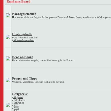
Rund ums Board
Boardgesetzbuch
Hier stehen nicht nur Regeln für das gesamte Board und dessen Foren, sondern auch Anleitungen u
Eingangshalle
Bitte stellt euch kurz vor!
›
Abwesenheitsnotizen
News on Board
Damit niemandem entgeht, was es hier Neues gibt im Forum.
Fragen und Tipps
Wünsche, Vorschläge, Lob und Kritik bitte hier rein.
Designecke
›
Abgehakt
›
Setcollagen
›
Setwahlen
›
2012
›
2013
›
2014