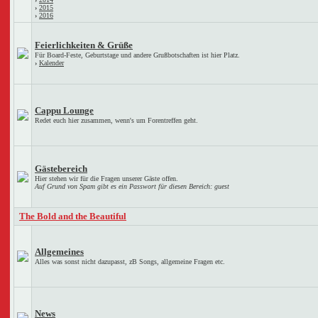
›
2015
›
2016
Feierlichkeiten & Grüße
Für Board-Feste, Geburtstage und andere Grußbotschaften ist hier Platz.
›
Kalender
Cappu Lounge
Redet euch hier zusammen, wenn's um Forentreffen geht.
Gästebereich
Hier stehen wir für die Fragen unserer Gäste offen.
Auf Grund von Spam gibt es ein Passwort für diesen Bereich: guest
The Bold and the Beautiful
Allgemeines
Alles was sonst nicht dazupasst, zB Songs, allgemeine Fragen etc.
News