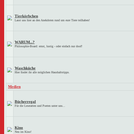
Tierkörbchen
Lasst uns hier an den Anekdoten rund um eure Tiere teilhaben!
WARUM...?
Philosophie-Board: ernst, lustig - oder einfach nur doof!
Waschküche
Hier findet ihr alle möglichen Haushaltstipps.
Medien
Bücherregal
Für die Leseratten und Poeten unter uns...
Kino
Neu im Kino!