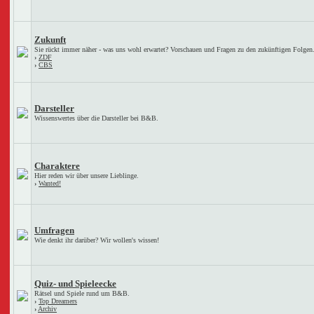
Zukunft
Sie rückt immer näher - was uns wohl erwartet? Vorschauen und Fragen zu den zukünftigen Folgen
›
ZDF
›
CBS
Darsteller
Wissenswertes über die Darsteller bei B&B.
Charaktere
Hier reden wir über unsere Lieblinge.
›
Wanted!
Umfragen
Wie denkt ihr darüber? Wir wollen's wissen!
Quiz- und Spieleecke
Rätsel und Spiele rund um B&B.
›
Top Dreamers
›
Archiv