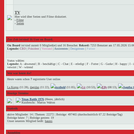
TV
Hier wird über Serien und Filme diskutiert.
›
Filme
›
Serien
Zur Zeit ist/sind 16 User on Board.
On Board
ist/sind zurzeit 0 Mitglied(er) und 16 Besucher.
Rekord:
7253 Benutzer am 17.05.2026
15:0
Legende:
CEO
|
Präsident
|
Vorstand
|
Assistenten
|
Designteam
|
Partner
Status wählen:
Legende:
A - abwesend | B - beschäftigt | C - Chat | E - erledigt | F - Futter | G - Gurke | H - happy | I -
verwirrt | W - wütend
Wer war heute da?
Heute waren schon
7
registrierte User online.
La Korpu
(11:28),
dagidax
(11:22),
justbold
(11:05),
Liz
(10:53),
Elly
(08:13),
Agatha C
Heutige Termine
Texas Battle 1976
(Heute, jährlich)
Kurzbeschr.: Marcus Walton
Statistik
aktive Mitglieder: 14 | Themen: 22272 | Beiträge: 497465 (durchschnittlich 67.22 Beiträge/Tag)
Beiträge heute: 7 | Beiträge gestern: 19
Unser neuestes Mitglied heißt:
haumi
.
Anmelden