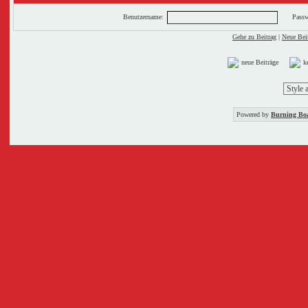
Benutzername:
Passw
Gehe zu Beitrag
|
Neue Beit
neue Beiträge
k
Powered by
Burning Boa