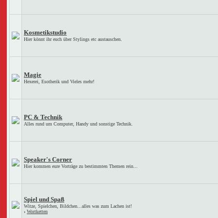
Kosmetikstudio
Hier könnt ihr euch über Stylings etc austauschen.
Magie
Hexerei, Esotherik und Vieles mehr!
PC & Technik
Alles rund um Computer, Handy und sonstige Technik.
Speaker's Corner
Hier kommen eure Vorträge zu bestimmten Themen rein...
Spiel und Spaß
Witze, Spielchen, Bildchen...alles was zum Lachen ist!
›
Wortketten