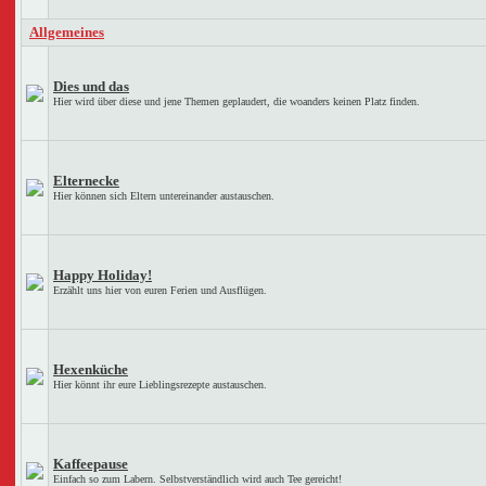
Allgemeines
Dies und das
Hier wird über diese und jene Themen geplaudert, die woanders keinen Platz finden.
Elternecke
Hier können sich Eltern untereinander austauschen.
Happy Holiday!
Erzählt uns hier von euren Ferien und Ausflügen.
Hexenküche
Hier könnt ihr eure Lieblingsrezepte austauschen.
Kaffeepause
Einfach so zum Labern. Selbstverständlich wird auch Tee gereicht!