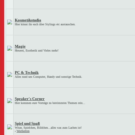
Kosmetikstudio
Hier könnt ihr euch über Stylings etc austauschen.
Magie
Hexerei, Esotherik und Vieles mehr!
PC & Technik
Alles rund um Computer, Handy und sonstige Technik.
Speaker's Corner
Hier kommen eure Vorträge zu bestimmten Themen rein...
Spiel und Spaß
Witze, Spielchen, Bildchen...alles was zum Lachen ist!
›
Wortketten