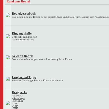
Rund ums Board
Boardgesetzbuch
Hier stehen nicht nur Regeln für das gesamte Board und dessen Foren, sondern auch Anleitungen u
Eingangshalle
Bitte stellt euch kurz vor!
›
Abwesenheitsnotizen
News on Board
Damit niemandem entgeht, was es hier Neues gibt im Forum.
Fragen und Tipps
Wünsche, Vorschläge, Lob und Kritik bitte hier rein.
Designecke
›
Abgehakt
›
Setcollagen
›
Setwahlen
›
2012
›
2013
›
2014