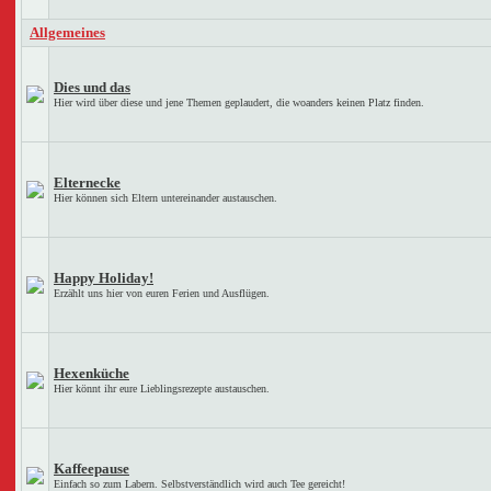
Allgemeines
Dies und das
Hier wird über diese und jene Themen geplaudert, die woanders keinen Platz finden.
Elternecke
Hier können sich Eltern untereinander austauschen.
Happy Holiday!
Erzählt uns hier von euren Ferien und Ausflügen.
Hexenküche
Hier könnt ihr eure Lieblingsrezepte austauschen.
Kaffeepause
Einfach so zum Labern. Selbstverständlich wird auch Tee gereicht!