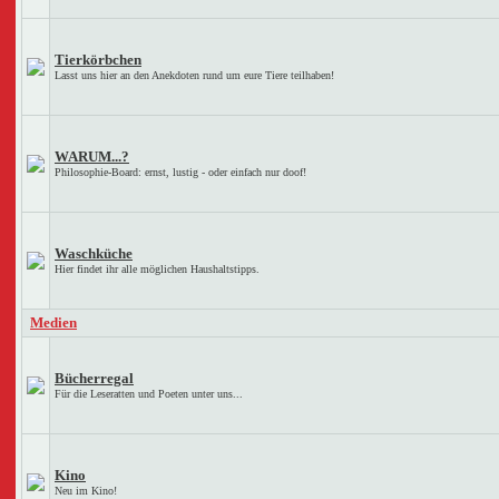
Tierkörbchen
Lasst uns hier an den Anekdoten rund um eure Tiere teilhaben!
WARUM...?
Philosophie-Board: ernst, lustig - oder einfach nur doof!
Waschküche
Hier findet ihr alle möglichen Haushaltstipps.
Medien
Bücherregal
Für die Leseratten und Poeten unter uns...
Kino
Neu im Kino!