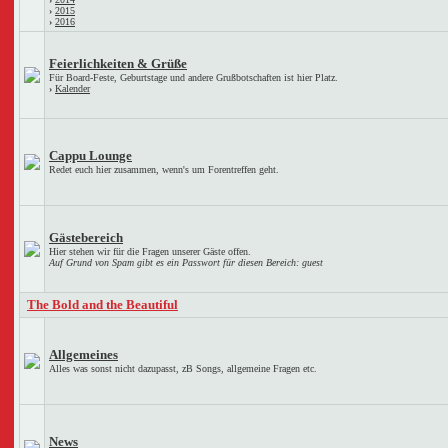
›
2015
›
2016
Feierlichkeiten & Grüße
Für Board-Feste, Geburtstage und andere Grußbotschaften ist hier Platz.
›
Kalender
Cappu Lounge
Redet euch hier zusammen, wenn's um Forentreffen geht.
Gästebereich
Hier stehen wir für die Fragen unserer Gäste offen.
Auf Grund von Spam gibt es ein Passwort für diesen Bereich: guest
The Bold and the Beautiful
Allgemeines
Alles was sonst nicht dazupasst, zB Songs, allgemeine Fragen etc.
News