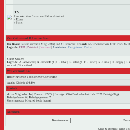
TV
Hier wird über Serien und Filme diskutiert.
›
Filme
›
Serien
Zur Zeit ist/sind 11 User on Board.
On Board
ist/sind zurzeit 0 Mitglied(er) und 11 Besucher.
Rekord:
7253 Benutzer am 17.05.2026
15:0
Legende:
CEO
|
Präsident
|
Vorstand
|
Assistenten
|
Designteam
|
Partner
Status wählen:
Legende:
A - abwesend | B - beschäftigt | C - Chat | E - erledigt | F - Futter | G - Gurke | H - happy | I -
verwirrt | W - wütend
Wer war heute da?
Heute war schon
1
registrierter User online.
Agatha Christie
(04:10)
Statistik
aktive Mitglieder: 14 | Themen: 22272 | Beiträge: 497465 (durchschnittlich 67.21 Beiträge/Tag)
Beiträge heute: 0 | Beiträge gestern: 7
Unser neuestes Mitglied heißt:
haumi
.
Anmelden
Benutzername:
Passw
Gehe zu Beitrag
|
Neue Beit