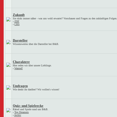
Zukunft
Sie rückt immer näher - was uns wohl erwartet? Vorschauen und Fragen zu den zukünftigen Folgen
›
ZDF
›
CBS
Darsteller
Wissenswertes über die Darsteller bei B&B.
Charaktere
Hier reden wir über unsere Lieblinge.
›
Wanted!
Umfragen
Wie denkt ihr darüber? Wir wollen's wissen!
Quiz- und Spieleecke
Rätsel und Spiele rund um B&B.
›
Top Dreamers
›
Archiv