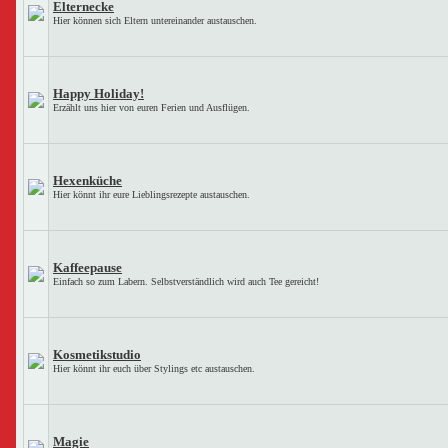
Elternecke
Hier können sich Eltern untereinander austauschen.
Happy Holiday!
Erzählt uns hier von euren Ferien und Ausflügen.
Hexenküche
Hier könnt ihr eure Lieblingsrezepte austauschen.
Kaffeepause
Einfach so zum Labern. Selbstverständlich wird auch Tee gereicht!
Kosmetikstudio
Hier könnt ihr euch über Stylings etc austauschen.
Magie