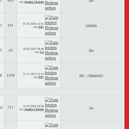
2
420
Elly
von
Agatha Christie
07.01.2026
13:31
2
101
La Korpu
von
Elly
10.05.2023
18:40
5
43
Elly
von
Liz
12.11.2013
22:14
8
1439
Elly
,
~*NeonGirl*~
von
Elly
31.03.2026
03:58
43
717
Liz
von
Agatha Christie