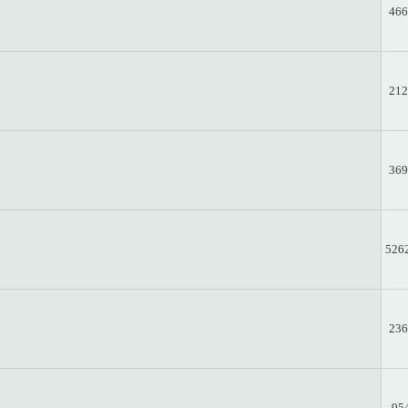
466
212
369
526
236
95