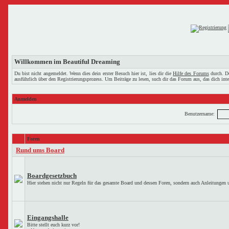
Willkommen im Beautiful Dreaming
Du bist nicht angemeldet. Wenn dies dein erster Besuch hier ist, lies dir die
Hilfe des Forums
durch. Do
ausführlich über den Registrierungsprozess. Um Beiträge zu lesen, such dir das Forum aus, das dich inter
Anmelden
Benutzername:
Foren
Rund ums Board
Boardgesetzbuch
Hier stehen nicht nur Regeln für das gesamte Board und dessen Foren, sondern auch Anleitungen u
Eingangshalle
Bitte stellt euch kurz vor!