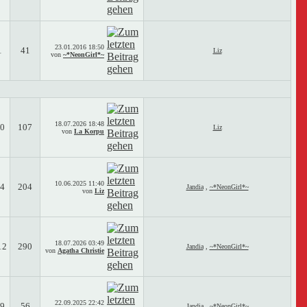
23.01.2016
18:50
1
41
Liz
von
~*NeonGirl*~
18.07.2026
18:48
0
107
Liz
von
La Korpu
10.06.2025
11:40
4
204
Jandia
,
~*NeonGirl*~
von
Liz
18.07.2026
03:49
12
290
Jandia
,
~*NeonGirl*~
von
Agatha Christie
22.09.2025
22:42
9
56
Jandia
,
~*NeonGirl*~