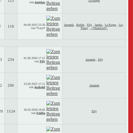
7
123
La Korpu
von
dagidax
04.09.2023
23:20
Amanda
,
Boldie
,
Elly
,
Jandia
,
La Korpu
,
Liz
,
2
116
von *Lucy*
Penny
,
~*NeonGirl*~
01.06.2026
17:12
3
234
Amanda
,
Elly
von
Elly
23.09.2025
17:11
2
206
Amanda
von
justbold
30.03.2018
18:02
20
1124
Elly
von
Emilia