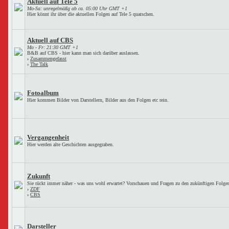
Aktuell auf Tele 5
Mo-Sa: unregelmäßg ab ca. 05:00 Uhr GMT +1
Hier könnt ihr über die aktuellen Folgen auf Tele 5 quatschen.
Aktuell auf CBS
Mo - Fr: 21:30 GMT +1
B&B auf CBS - hier kann man sich darüber auslassen.
›
Zusammengefasst
›
The Talk
Fotoalbum
Hier kommen Bilder von Darstellern, Bilder aus den Folgen etc rein.
Vergangenheit
Hier werden alte Geschichten ausgegraben.
Zukunft
Sie rückt immer näher - was uns wohl erwartet? Vorschauen und Fragen zu den zukünftigen Folge
›
ZDF
›
CBS
Darsteller