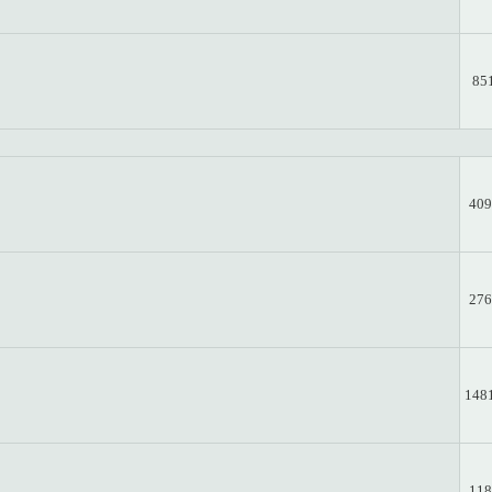
85
409
276
148
118