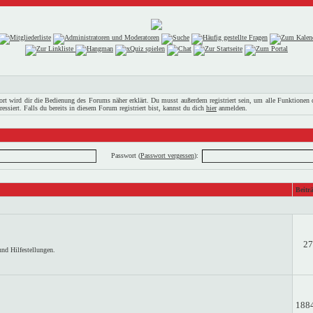
rt wird dir die Bedienung des Forums näher erklärt. Du musst außerdem registriert sein, um alle Funktionen
essiert. Falls du bereits in diesem Forum registriert bist, kannst du dich
hier
anmelden.
Passwort (
Passwort vergessen
):
Beitr
27
nd Hilfestellungen.
188