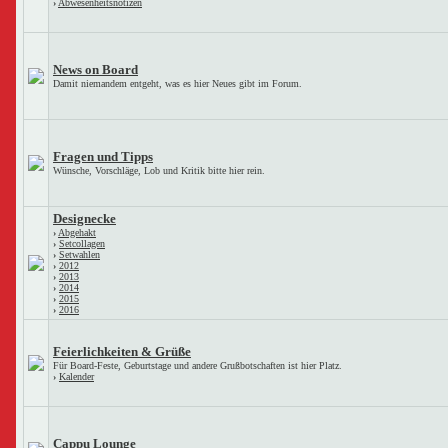
›
Abwesenheitsnotizen
News on Board
Damit niemandem entgeht, was es hier Neues gibt im Forum.
Fragen und Tipps
Wünsche, Vorschläge, Lob und Kritik bitte hier rein.
Designecke
›
Abgehakt
›
Setcollagen
›
Setwahlen
›
2012
›
2013
›
2014
›
2015
›
2016
Feierlichkeiten & Grüße
Für Board-Feste, Geburtstage und andere Grußbotschaften ist hier Platz.
›
Kalender
Cappu Lounge