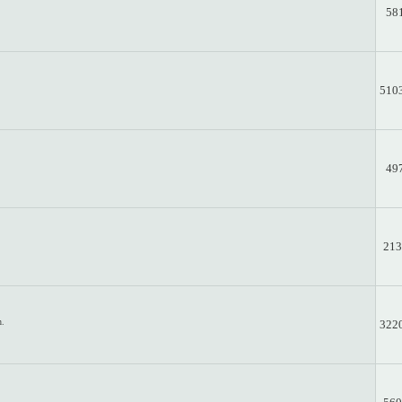
58
510
49
213
n.
322