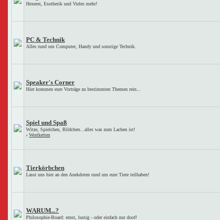
Hexerei, Esotherik und Vieles mehr!
PC & Technik
Alles rund um Computer, Handy und sonstige Technik.
Speaker's Corner
Hier kommen eure Vorträge zu bestimmten Themen rein...
Spiel und Spaß
Witze, Spielchen, Bildchen...alles was zum Lachen ist!
›
Wortketten
Tierkörbchen
Lasst uns hier an den Anekdoten rund um eure Tiere teilhaben!
WARUM...?
Philosophie-Board: ernst, lustig - oder einfach nur doof!