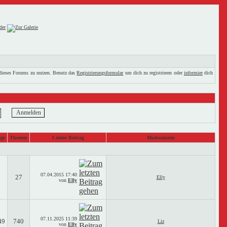
 dieses Forums zu nutzen. Benutz das
Registrierungsformular
um dich zu registrieren oder
informier
dich
äge
Themen
Letzter Beitrag
Moderatoren
07.04.2015
17:40
27
Elly
von
Elly
07.11.2025
11:39
49
740
Liz
von
Elly