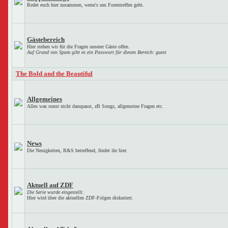
Redet euch hier zusammen, wenn's um Forentreffen geht.
Gästebereich
Hier stehen wir für die Fragen unserer Gäste offen.
Auf Grund von Spam gibt es ein Passwort für diesen Bereich: guest
The Bold and the Beautiful
Allgemeines
Alles was sonst nicht dazupasst, zB Songs, allgemeine Fragen etc.
News
Die Neuigkeiten, R&S betreffend, findet ihr hier.
Aktuell auf ZDF
Die Serie wurde eingestellt.
Hier wird über die aktuellen ZDF-Folgen diskutiert.