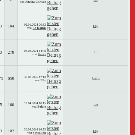
von
Agatha Christie
02.01.2024
20:32
3
184
Elly
von
La Korpu
03.03.2024
14:58
3
278
Liz
von
Penny
30.08.2025
12:13
73
659
Jandia
von
Elly
27.04.2024
10:15
5
160
Liz
von
Boldie
30.09.2016
16:53
3
102
Elly
von
Strickliesl