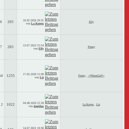
10.02.2026
20:31
0
293
Elly
von
La Korpu
13.07.2023
15:54
7
283
Penny
von
Elly
17.05.2020
11:09
64
1255
Penny
,
~*NeonGirl*~
von
Liz
04.08.2026
22:28
12
1022
La Korpu
,
Liz
von
dagidax
14.07.2021
19:30