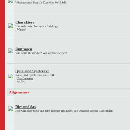
Wissenswertes über die Darsteller bei B&B.
Charaktere
Hier reden wir über unsere Lieblinge.
›
Wanted!
Umfragen
Wie denkt ihr darüber? Wir wollen's wissen!
Quiz- und Spieleecke
Rätsel und Spiele rund um B&B.
›
Top Dreamers
›
Archiv
Allgemeines
Dies und das
Hier wird über diese und jene Themen geplaudert, die woanders keinen Platz finden.