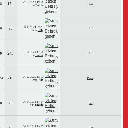
27.12.2018
19:56
8
174
Liz
von
Boldie
03.09.2024
22:23
6
89
Liz
von
Elly
01.12.2020
12:58
8
243
Liz
von
Boldie
06.07.2026
12:17
29
218
Penny
von
Elly
06.04.2018
11:04
8
73
Liz
von
Emilia
06.04.2018
19:02
4
52
Liz