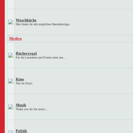
Waschküche
Hier findet ihr alle möglichen Haushaltstipps.
Medien
Bücherregal
Für die Leseratten und Poeten unter uns...
Kino
Neu im Kino!
Musik
Thank you for the music...
Politik