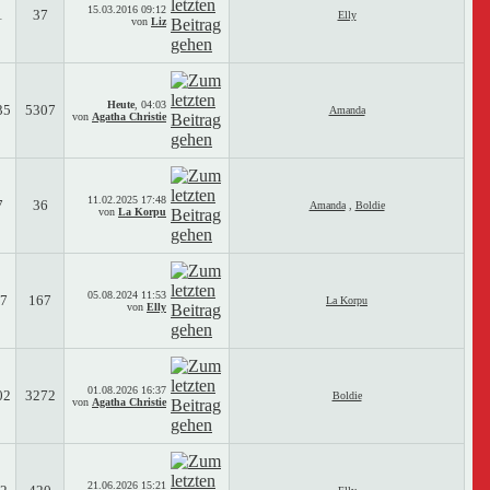
15.03.2016
09:12
1
37
Elly
von
Liz
Heute
,
04:03
35
5307
Amanda
von
Agatha Christie
11.02.2025
17:48
7
36
Amanda
,
Boldie
von
La Korpu
05.08.2024
11:53
7
167
La Korpu
von
Elly
01.08.2026
16:37
02
3272
Boldie
von
Agatha Christie
21.06.2026
15:21