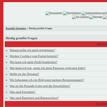
Beautiful Dreaming
» Häufig gestellte Fragen
Häufig gestellte Fragen
Das Fo
»
Warum sollte ich mich registrieren?
»
Werden Cookies vom Forum benutzt?
»
Wie kann ich mein Profil bearbeiten?
»
Was kann ich tun, wenn ich mein Passwort vergessen habe?
»
Wofür ist die Signatur?
»
Wie bekomme ich ein Bild unter meinen Benutzernamen?
»
Was ist die Freunde-Liste und die Ignorierliste?
»
Was sind Favoriten?
»
Was sind Rangtitel und Rangzeichen?
Das For