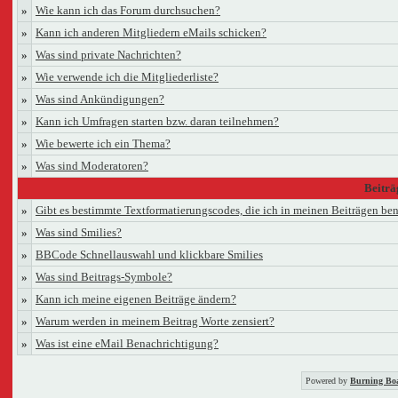
»
Wie kann ich das Forum durchsuchen?
»
Kann ich anderen Mitgliedern eMails schicken?
»
Was sind private Nachrichten?
»
Wie verwende ich die Mitgliederliste?
»
Was sind Ankündigungen?
»
Kann ich Umfragen starten bzw. daran teilnehmen?
»
Wie bewerte ich ein Thema?
»
Was sind Moderatoren?
Beiträ
»
Gibt es bestimmte Textformatierungscodes, die ich in meinen Beiträgen be
»
Was sind Smilies?
»
BBCode Schnellauswahl und klickbare Smilies
»
Was sind Beitrags-Symbole?
»
Kann ich meine eigenen Beiträge ändern?
»
Warum werden in meinem Beitrag Worte zensiert?
»
Was ist eine eMail Benachrichtigung?
Powered by
Burning Boa