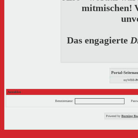
mitmischen! V
unv
Das engagierte
D
Portal-Seitena
myWBB-
Po
Anmelden
Benutzername:
Passw
Powered by
Burning Boa