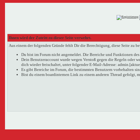
Ihnen wird der Zutritt zu dieser Seite verwehrt.
Aus einem der folgenden Gründe fehlt Dir die Berechtigung, diese Seite zu be
Du bist im Forum nicht angemeldet. Die Bereiche und Funktionen des 
Dein Benutzeraccount wurde wegen Verstoß gegen die Regeln oder wege
dich wieder freischaltet, unter folgender E-Mail-Adresse: admin.[aktu
Es gibt Bereiche im Forum, die bestimmten Benutzern vorbehalten sind
Bist du einem boardinternen Link zu einem anderen Thread gefolgt, m