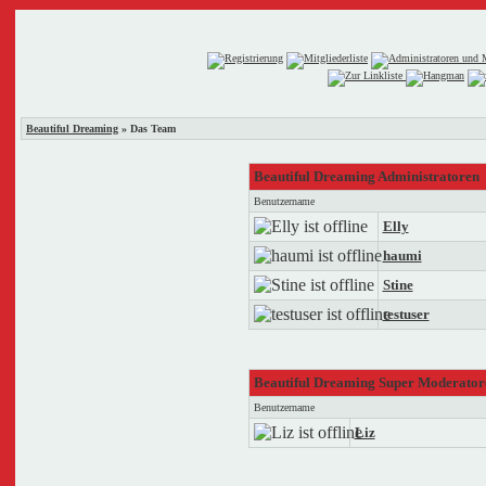
Beautiful Dreaming
» Das Team
Beautiful Dreaming Administratoren
Benutzername
Elly
haumi
Stine
testuser
Beautiful Dreaming Super Moderator
Benutzername
Liz