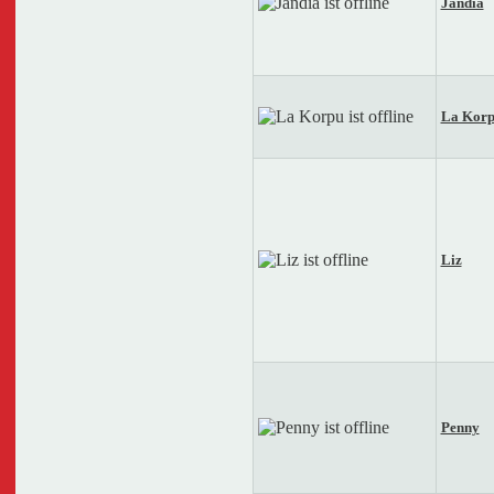
Jandia
La Kor
Liz
Penny