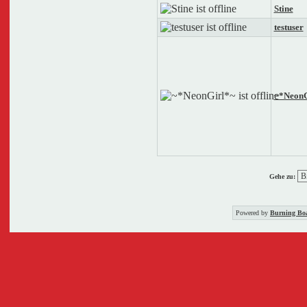
Stine
testuser
~*NeonG
Gehe zu:
Powered by
Burning Boa