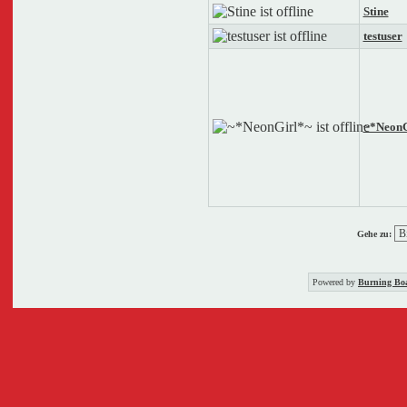
Stine
testuser
~*NeonG
Gehe zu:
Powered by
Burning Boa