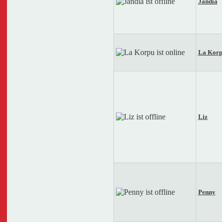
Jandia
La Kor
Liz
Penny