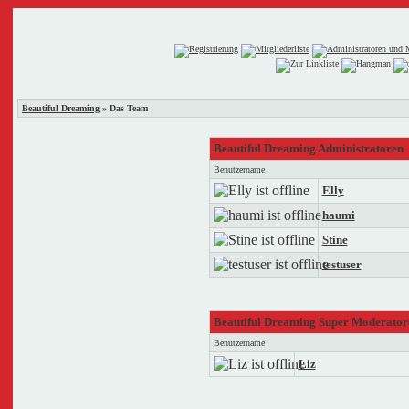
Beautiful Dreaming
» Das Team
Beautiful Dreaming Administratoren
Benutzername
Elly
haumi
Stine
testuser
Beautiful Dreaming Super Moderator
Benutzername
Liz