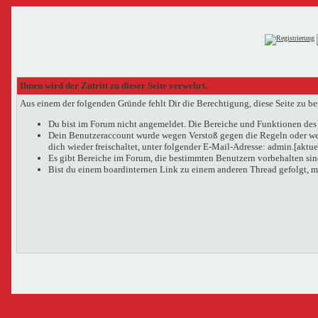
Ihnen wird der Zutritt zu dieser Seite verwehrt.
Aus einem der folgenden Gründe fehlt Dir die Berechtigung, diese Seite zu be
Du bist im Forum nicht angemeldet. Die Bereiche und Funktionen des 
Dein Benutzeraccount wurde wegen Verstoß gegen die Regeln oder wege
dich wieder freischaltet, unter folgender E-Mail-Adresse: admin.[aktu
Es gibt Bereiche im Forum, die bestimmten Benutzern vorbehalten sind
Bist du einem boardinternen Link zu einem anderen Thread gefolgt, m