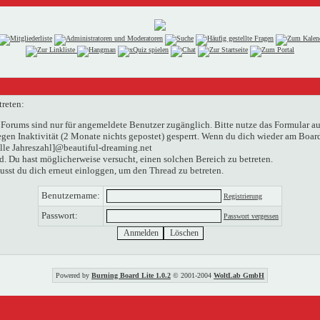
treten:
Forums sind nur für angemeldete Benutzer zugänglich. Bitte nutze das Formular au
n Inaktivität (2 Monate nichts gepostet) gesperrt. Wenn du dich wieder am Boardg
elle Jahreszahl]@beautiful-dreaming.net
. Du hast möglicherweise versucht, einen solchen Bereich zu betreten.
usst du dich erneut einloggen, um den Thread zu betreten.
Benutzername:
Registrierung
Passwort:
Passwort vergessen
Powered by
Burning Board Lite 1.0.2
© 2001-2004
WoltLab GmbH