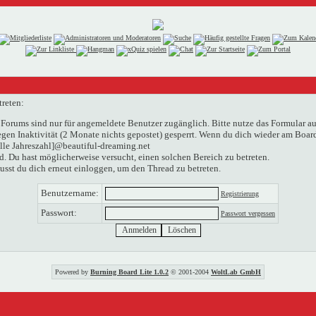
treten:
Forums sind nur für angemeldete Benutzer zugänglich. Bitte nutze das Formular au
n Inaktivität (2 Monate nichts gepostet) gesperrt. Wenn du dich wieder am Boardg
elle Jahreszahl]@beautiful-dreaming.net
. Du hast möglicherweise versucht, einen solchen Bereich zu betreten.
usst du dich erneut einloggen, um den Thread zu betreten.
Benutzername:
Registrierung
Passwort:
Passwort vergessen
Powered by
Burning Board Lite 1.0.2
© 2001-2004
WoltLab GmbH