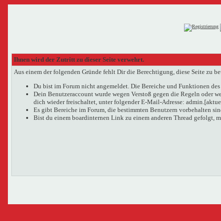
Ihnen wird der Zutritt zu dieser Seite verwehrt.
Aus einem der folgenden Gründe fehlt Dir die Berechtigung, diese Seite zu be
Du bist im Forum nicht angemeldet. Die Bereiche und Funktionen des 
Dein Benutzeraccount wurde wegen Verstoß gegen die Regeln oder wege
dich wieder freischaltet, unter folgender E-Mail-Adresse: admin.[aktu
Es gibt Bereiche im Forum, die bestimmten Benutzern vorbehalten sind
Bist du einem boardinternen Link zu einem anderen Thread gefolgt, m